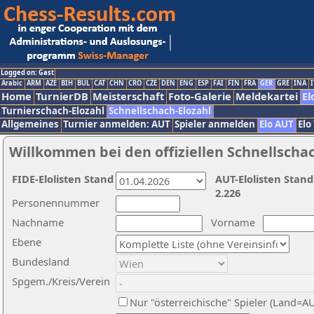
Logged on: Gast
Arabic
ARM
AZE
BIH
BUL
CAT
CHN
CRO
CZE
DEN
ENG
ESP
FAI
FIN
FRA
GER
GRE
INA
I
Home
TurnierDB
Meisterschaft
Foto-Galerie
Meldekartei
El
Turnierschach-Elozahl
Schnellschach-Elozahl
Allgemeines
Turnier anmelden: AUT
Spieler anmelden
Elo AUT
Elo
Willkommen bei den offiziellen Schnellscha
FIDE-Elolisten Stand
AUT-Elolisten Stand
2.226
Personennummer
Nachname
Vorname
Ebene
Bundesland
Spgem./Kreis/Verein
Nur "österreichische" Spieler (Land=A