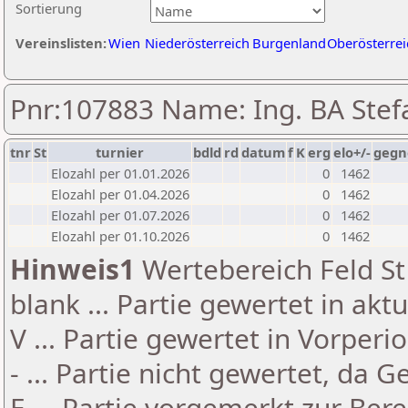
Sortierung
Vereinslisten:
Wien
Niederösterreich
Burgenland
Oberösterrei
Pnr:107883 Name: Ing. BA Ste
tnr
St
turnier
bdld
rd
datum
f
K
erg
elo+/-
gegn
Elozahl per 01.01.2026
0
1462
Elozahl per 01.04.2026
0
1462
Elozahl per 01.07.2026
0
1462
Elozahl per 01.10.2026
0
1462
Hinweis1
Wertebereich Feld St 
blank ... Partie gewertet in akt
V ... Partie gewertet in Vorperi
- ... Partie nicht gewertet, da 
E ... Partie vorgemerkt zur Be