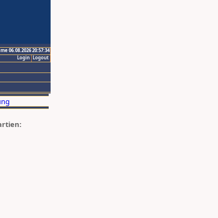
ime 06.08.2026 20:57:34
Login
Logout
artien: