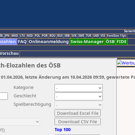
Servert
TA
JPN
MKD
LTU
NED
POL
POR
ROU
RUS
SRB
SVK
SWE
TUR
UKR
VIE
FontSize:11pt
ozahlen
FAQ
Onlineanmeldung
Swiss-Manager
ÖSB
FIDE
 Vorschau
ch-Elozahlen des ÖSB
 01.04.2026, letzte Änderung am 10.04.2026 09:59, gewertete P
Kategorie
Geschlecht
Spielberechtigung
Top 100
UT)