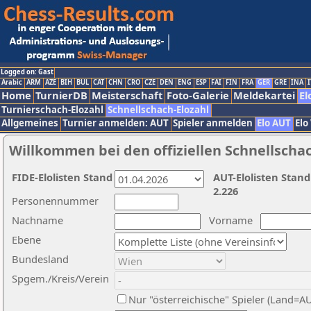
Logged on: Gast
Arabic
ARM
AZE
BIH
BUL
CAT
CHN
CRO
CZE
DEN
ENG
ESP
FAI
FIN
FRA
GER
GRE
INA
I
Home
TurnierDB
Meisterschaft
Foto-Galerie
Meldekartei
El
Turnierschach-Elozahl
Schnellschach-Elozahl
Allgemeines
Turnier anmelden: AUT
Spieler anmelden
Elo AUT
Elo
Willkommen bei den offiziellen Schnellscha
FIDE-Elolisten Stand
AUT-Elolisten Stand
2.226
Personennummer
Nachname
Vorname
Ebene
Bundesland
Spgem./Kreis/Verein
Nur "österreichische" Spieler (Land=A