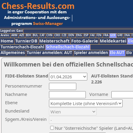
Logged on: Gast
Arabic
ARM
AZE
BIH
BUL
CAT
CHN
CRO
CZE
DEN
ENG
ESP
FAI
FIN
FRA
GER
GRE
INA
I
Home
TurnierDB
Meisterschaft
Foto-Galerie
Meldekartei
El
Turnierschach-Elozahl
Schnellschach-Elozahl
Allgemeines
Turnier anmelden: AUT
Spieler anmelden
Elo AUT
Elo
Willkommen bei den offiziellen Schnellscha
FIDE-Elolisten Stand
AUT-Elolisten Stand
2.226
Personennummer
Nachname
Vorname
Ebene
Bundesland
Spgem./Kreis/Verein
Nur "österreichische" Spieler (Land=A