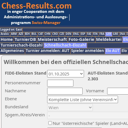
Logged on: Gast
Arabic
ARM
AZE
BIH
BUL
CAT
CHN
CRO
CZE
DEN
ENG
ESP
FAI
FIN
FRA
GER
GRE
INA
I
Home
TurnierDB
Meisterschaft
Foto-Galerie
Meldekartei
El
Turnierschach-Elozahl
Schnellschach-Elozahl
Allgemeines
Turnier anmelden: AUT
Spieler anmelden
Elo AUT
Elo
Willkommen bei den offiziellen Schnellscha
FIDE-Elolisten Stand
AUT-Elolisten Stand
2.303
Personennummer
Nachname
Vorname
Ebene
Bundesland
Spgem./Kreis/Verein
Nur "österreichische" Spieler (Land=A