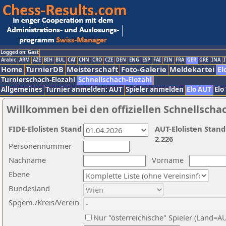
Logged on: Gast
Arabic
ARM
AZE
BIH
BUL
CAT
CHN
CRO
CZE
DEN
ENG
ESP
FAI
FIN
FRA
GER
GRE
INA
I
Home
TurnierDB
Meisterschaft
Foto-Galerie
Meldekartei
El
Turnierschach-Elozahl
Schnellschach-Elozahl
Allgemeines
Turnier anmelden: AUT
Spieler anmelden
Elo AUT
Elo
Willkommen bei den offiziellen Schnellscha
FIDE-Elolisten Stand
AUT-Elolisten Stand
2.226
Personennummer
Nachname
Vorname
Ebene
Bundesland
Spgem./Kreis/Verein
Nur "österreichische" Spieler (Land=A