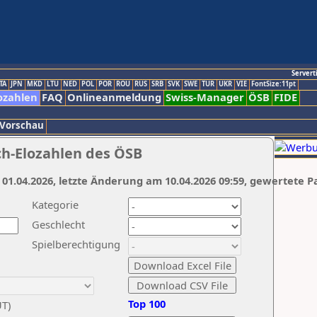
Servert
TA
JPN
MKD
LTU
NED
POL
POR
ROU
RUS
SRB
SVK
SWE
TUR
UKR
VIE
FontSize:11pt
ozahlen
FAQ
Onlineanmeldung
Swiss-Manager
ÖSB
FIDE
 Vorschau
ch-Elozahlen des ÖSB
 01.04.2026, letzte Änderung am 10.04.2026 09:59, gewertete P
Kategorie
Geschlecht
Spielberechtigung
Top 100
UT)