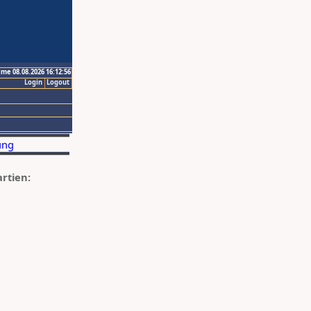
ime 08.08.2026 16:12:56
Login
Logout
artien: