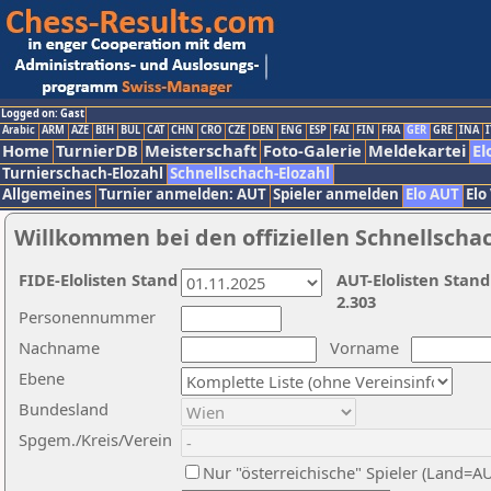
Logged on: Gast
Arabic
ARM
AZE
BIH
BUL
CAT
CHN
CRO
CZE
DEN
ENG
ESP
FAI
FIN
FRA
GER
GRE
INA
I
Home
TurnierDB
Meisterschaft
Foto-Galerie
Meldekartei
El
Turnierschach-Elozahl
Schnellschach-Elozahl
Allgemeines
Turnier anmelden: AUT
Spieler anmelden
Elo AUT
Elo
Willkommen bei den offiziellen Schnellscha
FIDE-Elolisten Stand
AUT-Elolisten Stand
2.303
Personennummer
Nachname
Vorname
Ebene
Bundesland
Spgem./Kreis/Verein
Nur "österreichische" Spieler (Land=A