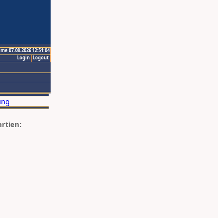
ime 07.08.2026 12:51:04
Login
Logout
artien: