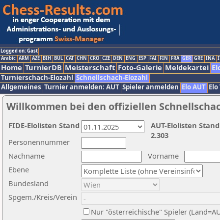
Logged on: Gast
Arabic
ARM
AZE
BIH
BUL
CAT
CHN
CRO
CZE
DEN
ENG
ESP
FAI
FIN
FRA
GER
GRE
INA
I
Home
TurnierDB
Meisterschaft
Foto-Galerie
Meldekartei
El
Turnierschach-Elozahl
Schnellschach-Elozahl
Allgemeines
Turnier anmelden: AUT
Spieler anmelden
Elo AUT
Elo
Willkommen bei den offiziellen Schnellscha
FIDE-Elolisten Stand
AUT-Elolisten Stand
2.303
Personennummer
Nachname
Vorname
Ebene
Bundesland
Spgem./Kreis/Verein
Nur "österreichische" Spieler (Land=A