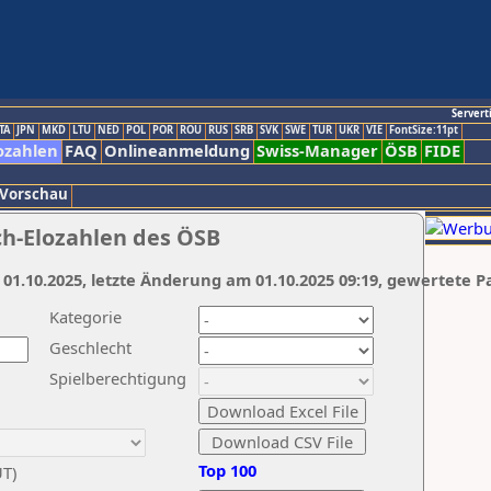
Servert
TA
JPN
MKD
LTU
NED
POL
POR
ROU
RUS
SRB
SVK
SWE
TUR
UKR
VIE
FontSize:11pt
ozahlen
FAQ
Onlineanmeldung
Swiss-Manager
ÖSB
FIDE
 Vorschau
ch-Elozahlen des ÖSB
 01.10.2025, letzte Änderung am 01.10.2025 09:19, gewertete P
Kategorie
Geschlecht
Spielberechtigung
Top 100
UT)