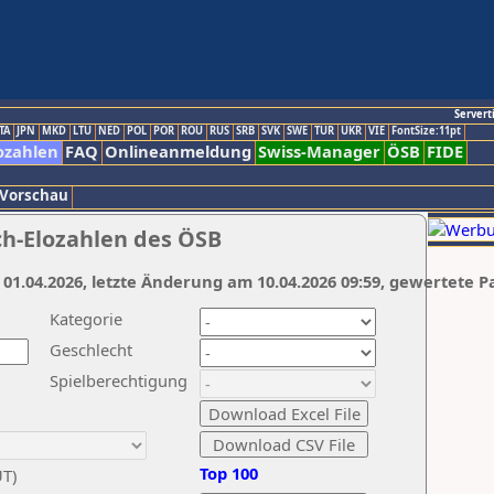
Servert
TA
JPN
MKD
LTU
NED
POL
POR
ROU
RUS
SRB
SVK
SWE
TUR
UKR
VIE
FontSize:11pt
ozahlen
FAQ
Onlineanmeldung
Swiss-Manager
ÖSB
FIDE
 Vorschau
ch-Elozahlen des ÖSB
 01.04.2026, letzte Änderung am 10.04.2026 09:59, gewertete P
Kategorie
Geschlecht
Spielberechtigung
Top 100
UT)