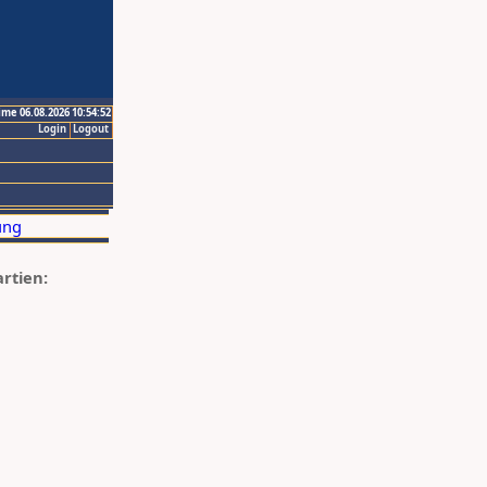
ime 06.08.2026 10:54:52
Login
Logout
artien: