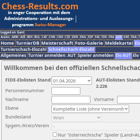
Logged on: Gast
Arabic
ARM
AZE
BIH
BUL
CAT
CHN
CRO
CZE
DEN
ENG
ESP
FAI
FIN
FRA
GER
GRE
INA
I
Home
TurnierDB
Meisterschaft
Foto-Galerie
Meldekartei
El
Turnierschach-Elozahl
Schnellschach-Elozahl
Allgemeines
Turnier anmelden: AUT
Spieler anmelden
Elo AUT
Elo
Willkommen bei den offiziellen Schnellscha
FIDE-Elolisten Stand
AUT-Elolisten Stand
2.226
Personennummer
Nachname
Vorname
Ebene
Bundesland
Spgem./Kreis/Verein
Nur "österreichische" Spieler (Land=A