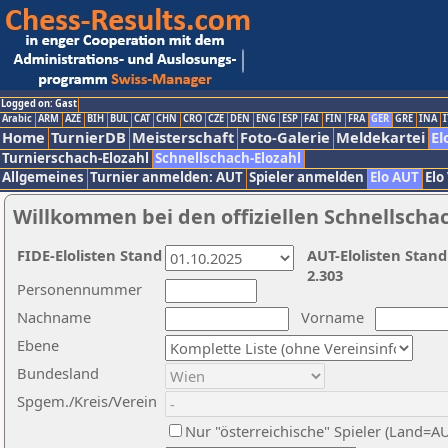
Logged on: Gast
Arabic
ARM
AZE
BIH
BUL
CAT
CHN
CRO
CZE
DEN
ENG
ESP
FAI
FIN
FRA
GER
GRE
INA
I
Home
TurnierDB
Meisterschaft
Foto-Galerie
Meldekartei
El
Turnierschach-Elozahl
Schnellschach-Elozahl
Allgemeines
Turnier anmelden: AUT
Spieler anmelden
Elo AUT
Elo
Willkommen bei den offiziellen Schnellscha
FIDE-Elolisten Stand
AUT-Elolisten Stand
2.303
Personennummer
Nachname
Vorname
Ebene
Bundesland
Spgem./Kreis/Verein
Nur "österreichische" Spieler (Land=A