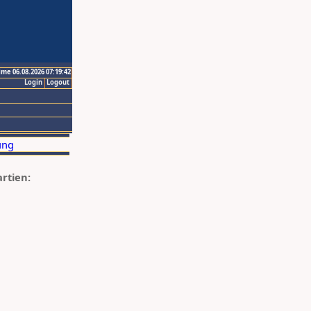
ime 06.08.2026 07:19:42
Login
Logout
artien: