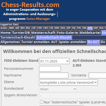
Logged on: Gast
Arabic
ARM
AZE
BIH
BUL
CAT
CHN
CRO
CZE
DEN
ENG
ESP
FAI
FIN
FRA
GER
GRE
INA
I
Home
TurnierDB
Meisterschaft
Foto-Galerie
Meldekartei
El
Turnierschach-Elozahl
Schnellschach-Elozahl
Allgemeines
Turnier anmelden: AUT
Spieler anmelden
Elo AUT
Elo
Willkommen bei den offiziellen Schnellscha
FIDE-Elolisten Stand
AUT-Elolisten Stand
2.303
Personennummer
Nachname
Vorname
Ebene
Bundesland
Spgem./Kreis/Verein
Nur "österreichische" Spieler (Land=A