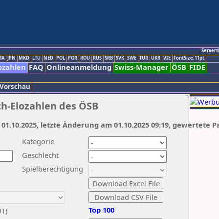
Servert
TA
JPN
MKD
LTU
NED
POL
POR
ROU
RUS
SRB
SVK
SWE
TUR
UKR
VIE
FontSize:11pt
ozahlen
FAQ
Onlineanmeldung
Swiss-Manager
ÖSB
FIDE
 Vorschau
ch-Elozahlen des ÖSB
 01.10.2025, letzte Änderung am 01.10.2025 09:19, gewertete P
Kategorie
Geschlecht
Spielberechtigung
Top 100
UT)