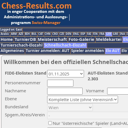
Logged on: Gast
Arabic
ARM
AZE
BIH
BUL
CAT
CHN
CRO
CZE
DEN
ENG
ESP
FAI
FIN
FRA
GER
GRE
INA
I
Home
TurnierDB
Meisterschaft
Foto-Galerie
Meldekartei
El
Turnierschach-Elozahl
Schnellschach-Elozahl
Allgemeines
Turnier anmelden: AUT
Spieler anmelden
Elo AUT
Elo
Willkommen bei den offiziellen Schnellscha
FIDE-Elolisten Stand
AUT-Elolisten Stand
2.303
Personennummer
Nachname
Vorname
Ebene
Bundesland
Spgem./Kreis/Verein
Nur "österreichische" Spieler (Land=A