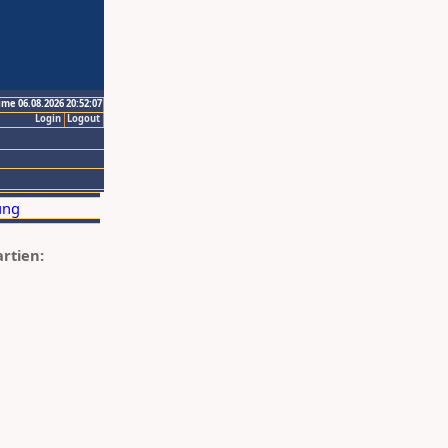
ime 06.08.2026 20:52:07
Login
Logout
artien: