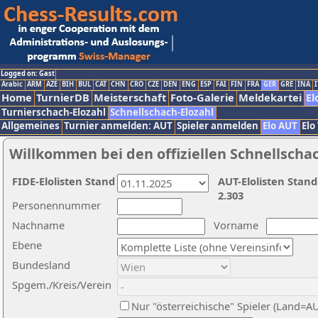
Logged on: Gast
Arabic
ARM
AZE
BIH
BUL
CAT
CHN
CRO
CZE
DEN
ENG
ESP
FAI
FIN
FRA
GER
GRE
INA
I
Home
TurnierDB
Meisterschaft
Foto-Galerie
Meldekartei
El
Turnierschach-Elozahl
Schnellschach-Elozahl
Allgemeines
Turnier anmelden: AUT
Spieler anmelden
Elo AUT
Elo
Willkommen bei den offiziellen Schnellscha
FIDE-Elolisten Stand
AUT-Elolisten Stand
2.303
Personennummer
Nachname
Vorname
Ebene
Bundesland
Spgem./Kreis/Verein
Nur "österreichische" Spieler (Land=A