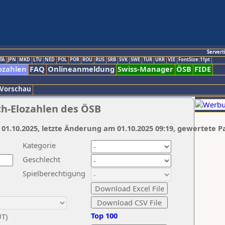
Servert
TA
JPN
MKD
LTU
NED
POL
POR
ROU
RUS
SRB
SVK
SWE
TUR
UKR
VIE
FontSize:11pt
ozahlen
FAQ
Onlineanmeldung
Swiss-Manager
ÖSB
FIDE
 Vorschau
ch-Elozahlen des ÖSB
 01.10.2025, letzte Änderung am 01.10.2025 09:19, gewertete P
Kategorie
Geschlecht
Spielberechtigung
Top 100
UT)