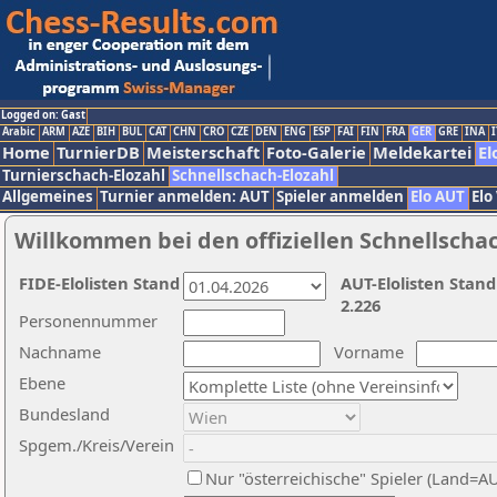
Logged on: Gast
Arabic
ARM
AZE
BIH
BUL
CAT
CHN
CRO
CZE
DEN
ENG
ESP
FAI
FIN
FRA
GER
GRE
INA
I
Home
TurnierDB
Meisterschaft
Foto-Galerie
Meldekartei
El
Turnierschach-Elozahl
Schnellschach-Elozahl
Allgemeines
Turnier anmelden: AUT
Spieler anmelden
Elo AUT
Elo
Willkommen bei den offiziellen Schnellscha
FIDE-Elolisten Stand
AUT-Elolisten Stand
2.226
Personennummer
Nachname
Vorname
Ebene
Bundesland
Spgem./Kreis/Verein
Nur "österreichische" Spieler (Land=A