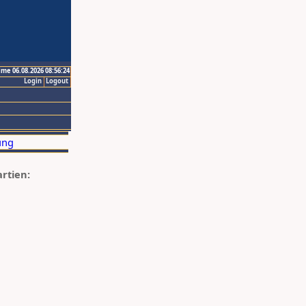
ime 06.08.2026 08:56:24
Login
Logout
artien: