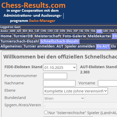
Logged on: Gast
Arabic
ARM
AZE
BIH
BUL
CAT
CHN
CRO
CZE
DEN
ENG
ESP
FAI
FIN
FRA
GER
GRE
INA
I
Home
TurnierDB
Meisterschaft
Foto-Galerie
Meldekartei
El
Turnierschach-Elozahl
Schnellschach-Elozahl
Allgemeines
Turnier anmelden: AUT
Spieler anmelden
Elo AUT
Elo
Willkommen bei den offiziellen Schnellscha
FIDE-Elolisten Stand
AUT-Elolisten Stand
2.303
Personennummer
Nachname
Vorname
Ebene
Bundesland
Spgem./Kreis/Verein
Nur "österreichische" Spieler (Land=A