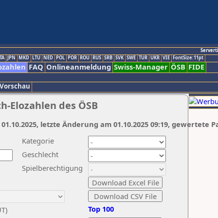
Servert
TA
JPN
MKD
LTU
NED
POL
POR
ROU
RUS
SRB
SVK
SWE
TUR
UKR
VIE
FontSize:11pt
ozahlen
FAQ
Onlineanmeldung
Swiss-Manager
ÖSB
FIDE
 Vorschau
ch-Elozahlen des ÖSB
 01.10.2025, letzte Änderung am 01.10.2025 09:19, gewertete P
Kategorie
Geschlecht
Spielberechtigung
Top 100
UT)