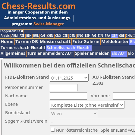
Logged on: Gast
Arabic
ARM
AZE
BIH
BUL
CAT
CHN
CRO
CZE
DEN
ENG
ESP
FAI
FIN
FRA
GER
GRE
INA
I
Home
TurnierDB
Meisterschaft
Foto-Galerie
Meldekartei
El
Turnierschach-Elozahl
Schnellschach-Elozahl
Allgemeines
Turnier anmelden: AUT
Spieler anmelden
Elo AUT
Elo
Willkommen bei den offiziellen Schnellscha
FIDE-Elolisten Stand
AUT-Elolisten Stand
2.303
Personennummer
Nachname
Vorname
Ebene
Bundesland
Spgem./Kreis/Verein
Nur "österreichische" Spieler (Land=A