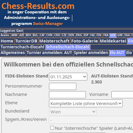
Logged on: Gast
Arabic
ARM
AZE
BIH
BUL
CAT
CHN
CRO
CZE
DEN
ENG
ESP
FAI
FIN
FRA
GER
GRE
INA
I
Home
TurnierDB
Meisterschaft
Foto-Galerie
Meldekartei
El
Turnierschach-Elozahl
Schnellschach-Elozahl
Allgemeines
Turnier anmelden: AUT
Spieler anmelden
Elo AUT
Elo
Willkommen bei den offiziellen Schnellscha
FIDE-Elolisten Stand
AUT-Elolisten Stand
2.303
Personennummer
Nachname
Vorname
Ebene
Bundesland
Spgem./Kreis/Verein
Nur "österreichische" Spieler (Land=A