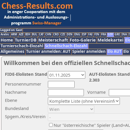
Logged on: Gast
Arabic
ARM
AZE
BIH
BUL
CAT
CHN
CRO
CZE
DEN
ENG
ESP
FAI
FIN
FRA
GER
GRE
INA
I
Home
TurnierDB
Meisterschaft
Foto-Galerie
Meldekartei
El
Turnierschach-Elozahl
Schnellschach-Elozahl
Allgemeines
Turnier anmelden: AUT
Spieler anmelden
Elo AUT
Elo
Willkommen bei den offiziellen Schnellscha
FIDE-Elolisten Stand
AUT-Elolisten Stand
2.303
Personennummer
Nachname
Vorname
Ebene
Bundesland
Spgem./Kreis/Verein
Nur "österreichische" Spieler (Land=A