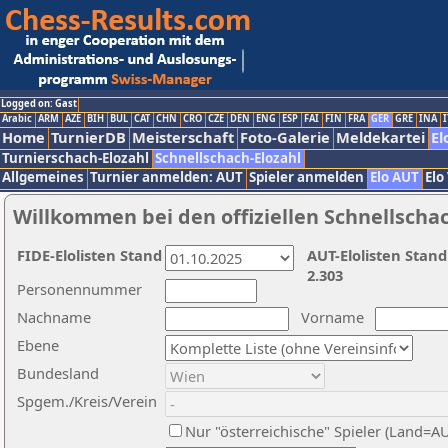
Logged on: Gast
Arabic
ARM
AZE
BIH
BUL
CAT
CHN
CRO
CZE
DEN
ENG
ESP
FAI
FIN
FRA
GER
GRE
INA
I
Home
TurnierDB
Meisterschaft
Foto-Galerie
Meldekartei
El
Turnierschach-Elozahl
Schnellschach-Elozahl
Allgemeines
Turnier anmelden: AUT
Spieler anmelden
Elo AUT
Elo
Willkommen bei den offiziellen Schnellscha
FIDE-Elolisten Stand
AUT-Elolisten Stand
2.303
Personennummer
Nachname
Vorname
Ebene
Bundesland
Spgem./Kreis/Verein
Nur "österreichische" Spieler (Land=A