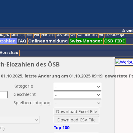
Servert
TA
JPN
MKD
LTU
NED
POL
POR
ROU
RUS
SRB
SVK
SWE
TUR
UKR
VIE
FontSize:11pt
ozahlen
FAQ
Onlineanmeldung
Swiss-Manager
ÖSB
FIDE
 Vorschau
ch-Elozahlen des ÖSB
 01.10.2025, letzte Änderung am 01.10.2025 09:19, gewertete P
Kategorie
Geschlecht
Spielberechtigung
Top 100
UT)