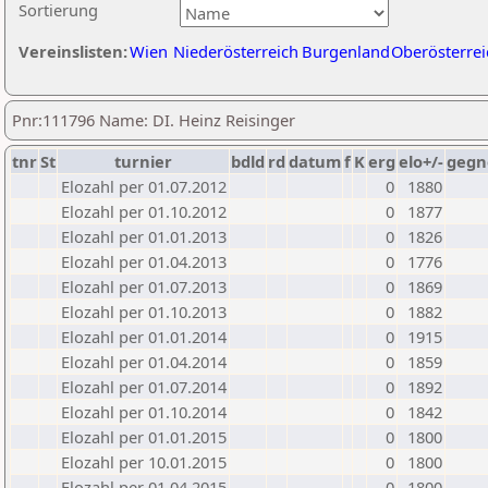
Sortierung
Vereinslisten:
Wien
Niederösterreich
Burgenland
Oberösterrei
Pnr:111796 Name: DI. Heinz Reisinger
tnr
St
turnier
bdld
rd
datum
f
K
erg
elo+/-
gegn
Elozahl per 01.07.2012
0
1880
Elozahl per 01.10.2012
0
1877
Elozahl per 01.01.2013
0
1826
Elozahl per 01.04.2013
0
1776
Elozahl per 01.07.2013
0
1869
Elozahl per 01.10.2013
0
1882
Elozahl per 01.01.2014
0
1915
Elozahl per 01.04.2014
0
1859
Elozahl per 01.07.2014
0
1892
Elozahl per 01.10.2014
0
1842
Elozahl per 01.01.2015
0
1800
Elozahl per 10.01.2015
0
1800
Elozahl per 01.04.2015
0
1800