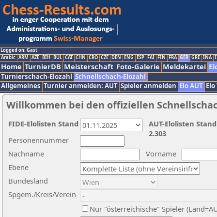
Logged on: Gast
Arabic
ARM
AZE
BIH
BUL
CAT
CHN
CRO
CZE
DEN
ENG
ESP
FAI
FIN
FRA
GER
GRE
INA
I
Home
TurnierDB
Meisterschaft
Foto-Galerie
Meldekartei
El
Turnierschach-Elozahl
Schnellschach-Elozahl
Allgemeines
Turnier anmelden: AUT
Spieler anmelden
Elo AUT
Elo
Willkommen bei den offiziellen Schnellscha
FIDE-Elolisten Stand
AUT-Elolisten Stand
2.303
Personennummer
Nachname
Vorname
Ebene
Bundesland
Spgem./Kreis/Verein
Nur "österreichische" Spieler (Land=A