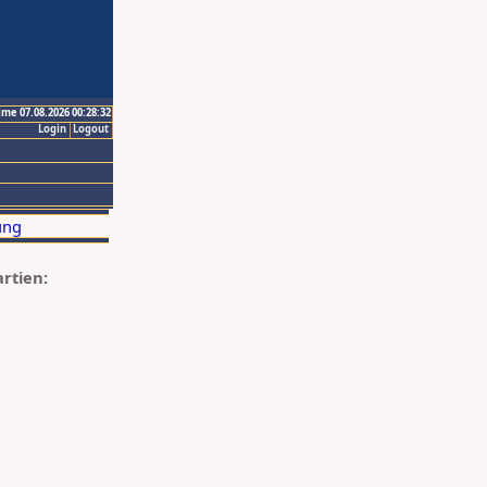
ime 07.08.2026 00:28:32
Login
Logout
artien: