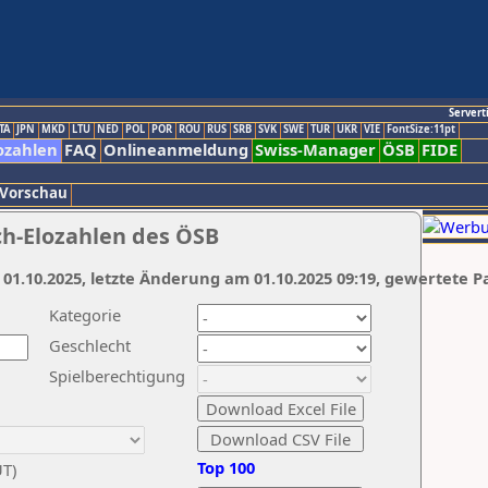
Servert
TA
JPN
MKD
LTU
NED
POL
POR
ROU
RUS
SRB
SVK
SWE
TUR
UKR
VIE
FontSize:11pt
ozahlen
FAQ
Onlineanmeldung
Swiss-Manager
ÖSB
FIDE
 Vorschau
ch-Elozahlen des ÖSB
 01.10.2025, letzte Änderung am 01.10.2025 09:19, gewertete P
Kategorie
Geschlecht
Spielberechtigung
Top 100
UT)