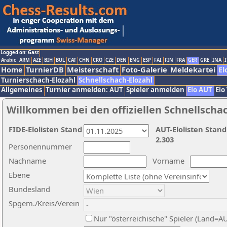
Logged on: Gast
Arabic
ARM
AZE
BIH
BUL
CAT
CHN
CRO
CZE
DEN
ENG
ESP
FAI
FIN
FRA
GER
GRE
INA
I
Home
TurnierDB
Meisterschaft
Foto-Galerie
Meldekartei
El
Turnierschach-Elozahl
Schnellschach-Elozahl
Allgemeines
Turnier anmelden: AUT
Spieler anmelden
Elo AUT
Elo
Willkommen bei den offiziellen Schnellscha
FIDE-Elolisten Stand
AUT-Elolisten Stand
2.303
Personennummer
Nachname
Vorname
Ebene
Bundesland
Spgem./Kreis/Verein
Nur "österreichische" Spieler (Land=A