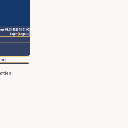
ime 08.08.2026 18:01:00
Login
Logout
artien: