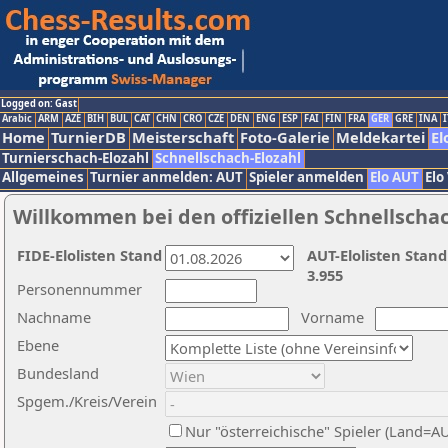
Logged on: Gast
Arabic
ARM
AZE
BIH
BUL
CAT
CHN
CRO
CZE
DEN
ENG
ESP
FAI
FIN
FRA
GER
GRE
INA
I
Home
TurnierDB
Meisterschaft
Foto-Galerie
Meldekartei
El
Turnierschach-Elozahl
Schnellschach-Elozahl
Allgemeines
Turnier anmelden: AUT
Spieler anmelden
Elo AUT
Elo
Willkommen bei den offiziellen Schnellscha
FIDE-Elolisten Stand
AUT-Elolisten Stand
3.955
Personennummer
Nachname
Vorname
Ebene
Bundesland
Spgem./Kreis/Verein
Nur "österreichische" Spieler (Land=A