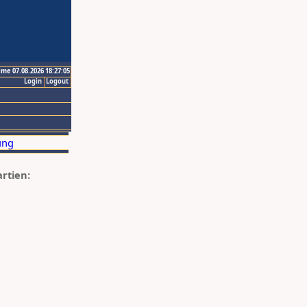
ime 07.08.2026 18:27:05
Login
Logout
artien: