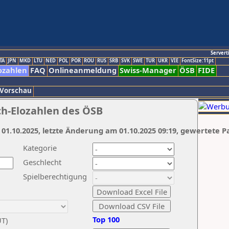
Servert
TA
JPN
MKD
LTU
NED
POL
POR
ROU
RUS
SRB
SVK
SWE
TUR
UKR
VIE
FontSize:11pt
ozahlen
FAQ
Onlineanmeldung
Swiss-Manager
ÖSB
FIDE
 Vorschau
ch-Elozahlen des ÖSB
 01.10.2025, letzte Änderung am 01.10.2025 09:19, gewertete P
Kategorie
Geschlecht
Spielberechtigung
Top 100
UT)