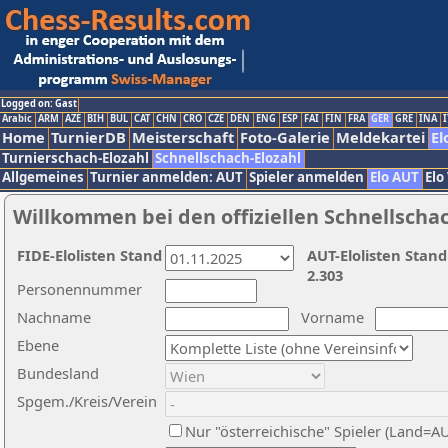
Logged on: Gast
Arabic
ARM
AZE
BIH
BUL
CAT
CHN
CRO
CZE
DEN
ENG
ESP
FAI
FIN
FRA
GER
GRE
INA
I
Home
TurnierDB
Meisterschaft
Foto-Galerie
Meldekartei
El
Turnierschach-Elozahl
Schnellschach-Elozahl
Allgemeines
Turnier anmelden: AUT
Spieler anmelden
Elo AUT
Elo
Willkommen bei den offiziellen Schnellscha
FIDE-Elolisten Stand
AUT-Elolisten Stand
2.303
Personennummer
Nachname
Vorname
Ebene
Bundesland
Spgem./Kreis/Verein
Nur "österreichische" Spieler (Land=A