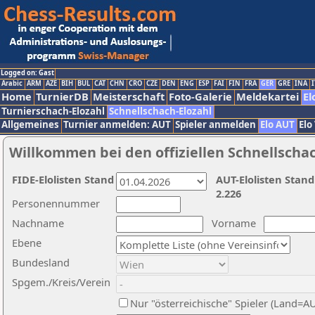
Logged on: Gast
Arabic
ARM
AZE
BIH
BUL
CAT
CHN
CRO
CZE
DEN
ENG
ESP
FAI
FIN
FRA
GER
GRE
INA
I
Home
TurnierDB
Meisterschaft
Foto-Galerie
Meldekartei
El
Turnierschach-Elozahl
Schnellschach-Elozahl
Allgemeines
Turnier anmelden: AUT
Spieler anmelden
Elo AUT
Elo
Willkommen bei den offiziellen Schnellscha
FIDE-Elolisten Stand
AUT-Elolisten Stand
2.226
Personennummer
Nachname
Vorname
Ebene
Bundesland
Spgem./Kreis/Verein
Nur "österreichische" Spieler (Land=A