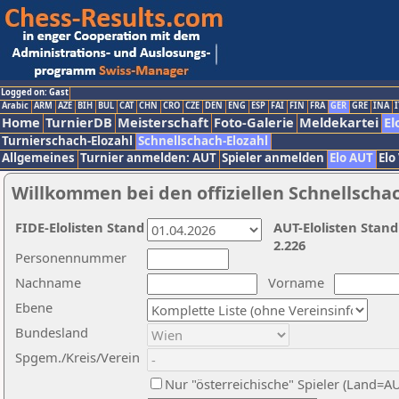
Logged on: Gast
Arabic
ARM
AZE
BIH
BUL
CAT
CHN
CRO
CZE
DEN
ENG
ESP
FAI
FIN
FRA
GER
GRE
INA
I
Home
TurnierDB
Meisterschaft
Foto-Galerie
Meldekartei
El
Turnierschach-Elozahl
Schnellschach-Elozahl
Allgemeines
Turnier anmelden: AUT
Spieler anmelden
Elo AUT
Elo
Willkommen bei den offiziellen Schnellscha
FIDE-Elolisten Stand
AUT-Elolisten Stand
2.226
Personennummer
Nachname
Vorname
Ebene
Bundesland
Spgem./Kreis/Verein
Nur "österreichische" Spieler (Land=A