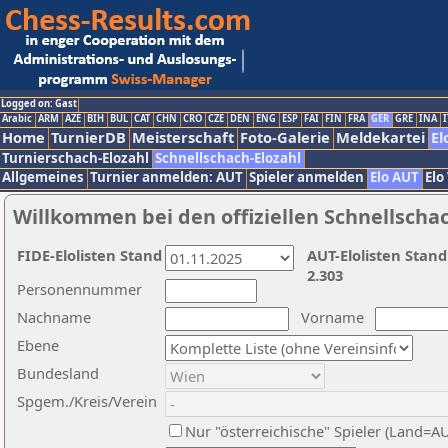
Logged on: Gast
Arabic
ARM
AZE
BIH
BUL
CAT
CHN
CRO
CZE
DEN
ENG
ESP
FAI
FIN
FRA
GER
GRE
INA
I
Home
TurnierDB
Meisterschaft
Foto-Galerie
Meldekartei
El
Turnierschach-Elozahl
Schnellschach-Elozahl
Allgemeines
Turnier anmelden: AUT
Spieler anmelden
Elo AUT
Elo
Willkommen bei den offiziellen Schnellscha
FIDE-Elolisten Stand
AUT-Elolisten Stand
2.303
Personennummer
Nachname
Vorname
Ebene
Bundesland
Spgem./Kreis/Verein
Nur "österreichische" Spieler (Land=A