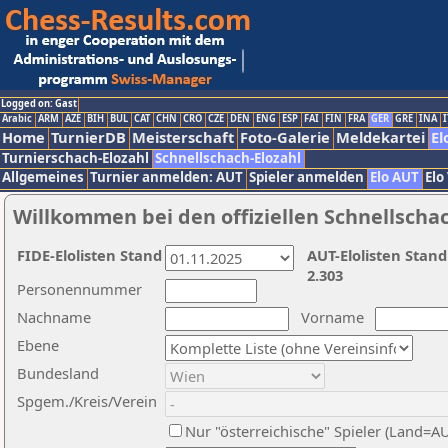
Logged on: Gast
Arabic
ARM
AZE
BIH
BUL
CAT
CHN
CRO
CZE
DEN
ENG
ESP
FAI
FIN
FRA
GER
GRE
INA
I
Home
TurnierDB
Meisterschaft
Foto-Galerie
Meldekartei
El
Turnierschach-Elozahl
Schnellschach-Elozahl
Allgemeines
Turnier anmelden: AUT
Spieler anmelden
Elo AUT
Elo
Willkommen bei den offiziellen Schnellscha
FIDE-Elolisten Stand
AUT-Elolisten Stand
2.303
Personennummer
Nachname
Vorname
Ebene
Bundesland
Spgem./Kreis/Verein
Nur "österreichische" Spieler (Land=A