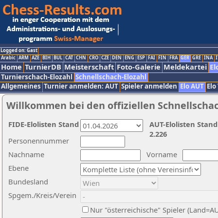
Logged on: Gast
Arabic
ARM
AZE
BIH
BUL
CAT
CHN
CRO
CZE
DEN
ENG
ESP
FAI
FIN
FRA
GER
GRE
INA
I
Home
TurnierDB
Meisterschaft
Foto-Galerie
Meldekartei
El
Turnierschach-Elozahl
Schnellschach-Elozahl
Allgemeines
Turnier anmelden: AUT
Spieler anmelden
Elo AUT
Elo
Willkommen bei den offiziellen Schnellscha
FIDE-Elolisten Stand
AUT-Elolisten Stand
2.226
Personennummer
Nachname
Vorname
Ebene
Bundesland
Spgem./Kreis/Verein
Nur "österreichische" Spieler (Land=A