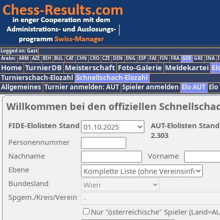
Logged on: Gast
Arabic
ARM
AZE
BIH
BUL
CAT
CHN
CRO
CZE
DEN
ENG
ESP
FAI
FIN
FRA
GER
GRE
INA
I
Home
TurnierDB
Meisterschaft
Foto-Galerie
Meldekartei
El
Turnierschach-Elozahl
Schnellschach-Elozahl
Allgemeines
Turnier anmelden: AUT
Spieler anmelden
Elo AUT
Elo
Willkommen bei den offiziellen Schnellscha
FIDE-Elolisten Stand
AUT-Elolisten Stand
2.303
Personennummer
Nachname
Vorname
Ebene
Bundesland
Spgem./Kreis/Verein
Nur "österreichische" Spieler (Land=A