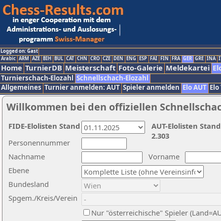
Logged on: Gast
Arabic
ARM
AZE
BIH
BUL
CAT
CHN
CRO
CZE
DEN
ENG
ESP
FAI
FIN
FRA
GER
GRE
INA
I
Home
TurnierDB
Meisterschaft
Foto-Galerie
Meldekartei
El
Turnierschach-Elozahl
Schnellschach-Elozahl
Allgemeines
Turnier anmelden: AUT
Spieler anmelden
Elo AUT
Elo
Willkommen bei den offiziellen Schnellscha
FIDE-Elolisten Stand
AUT-Elolisten Stand
2.303
Personennummer
Nachname
Vorname
Ebene
Bundesland
Spgem./Kreis/Verein
Nur "österreichische" Spieler (Land=A