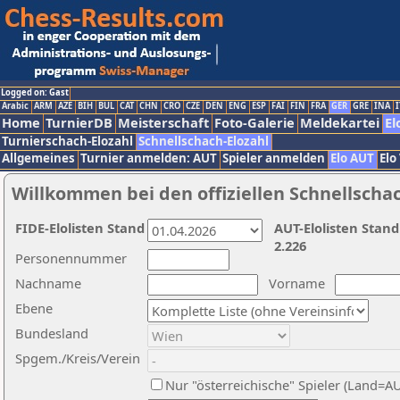
Logged on: Gast
Arabic
ARM
AZE
BIH
BUL
CAT
CHN
CRO
CZE
DEN
ENG
ESP
FAI
FIN
FRA
GER
GRE
INA
I
Home
TurnierDB
Meisterschaft
Foto-Galerie
Meldekartei
El
Turnierschach-Elozahl
Schnellschach-Elozahl
Allgemeines
Turnier anmelden: AUT
Spieler anmelden
Elo AUT
Elo
Willkommen bei den offiziellen Schnellscha
FIDE-Elolisten Stand
AUT-Elolisten Stand
2.226
Personennummer
Nachname
Vorname
Ebene
Bundesland
Spgem./Kreis/Verein
Nur "österreichische" Spieler (Land=A