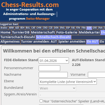
Logged on: Gast
Arabic
ARM
AZE
BIH
BUL
CAT
CHN
CRO
CZE
DEN
ENG
ESP
FAI
FIN
FRA
GER
GRE
INA
I
Home
TurnierDB
Meisterschaft
Foto-Galerie
Meldekartei
El
Turnierschach-Elozahl
Schnellschach-Elozahl
Allgemeines
Turnier anmelden: AUT
Spieler anmelden
Elo AUT
Elo
Willkommen bei den offiziellen Schnellscha
FIDE-Elolisten Stand
AUT-Elolisten Stand
2.226
Personennummer
Nachname
Vorname
Ebene
Bundesland
Spgem./Kreis/Verein
Nur "österreichische" Spieler (Land=A