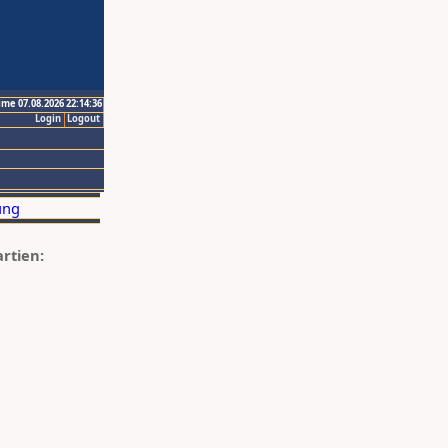
ime 07.08.2026 22:14:36
Login
Logout
artien: