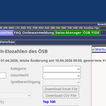
Servert
TA
JPN
MKD
LTU
NED
POL
POR
ROU
RUS
SRB
SVK
SWE
TUR
UKR
VIE
FontSize:11pt
ozahlen
FAQ
Onlineanmeldung
Swiss-Manager
ÖSB
FIDE
 Vorschau
ch-Elozahlen des ÖSB
 01.04.2026, letzte Änderung am 10.04.2026 09:59, gewertete P
Kategorie
Geschlecht
Spielberechtigung
Top 100
UT)