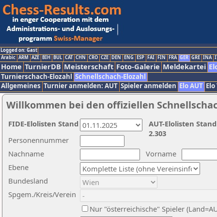
Logged on: Gast
Arabic
ARM
AZE
BIH
BUL
CAT
CHN
CRO
CZE
DEN
ENG
ESP
FAI
FIN
FRA
GER
GRE
INA
I
Home
TurnierDB
Meisterschaft
Foto-Galerie
Meldekartei
El
Turnierschach-Elozahl
Schnellschach-Elozahl
Allgemeines
Turnier anmelden: AUT
Spieler anmelden
Elo AUT
Elo
Willkommen bei den offiziellen Schnellscha
FIDE-Elolisten Stand
AUT-Elolisten Stand
2.303
Personennummer
Nachname
Vorname
Ebene
Bundesland
Spgem./Kreis/Verein
Nur "österreichische" Spieler (Land=A