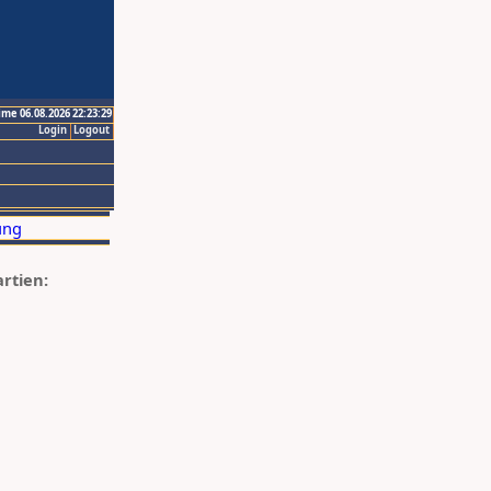
ime 06.08.2026 22:23:29
Login
Logout
artien: