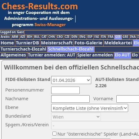
Logged on: Gast
Arabic
ARM
AZE
BIH
BUL
CAT
CHN
CRO
CZE
DEN
ENG
ESP
FAI
FIN
FRA
GER
GRE
INA
I
Home
TurnierDB
Meisterschaft
Foto-Galerie
Meldekartei
El
Turnierschach-Elozahl
Schnellschach-Elozahl
Allgemeines
Turnier anmelden: AUT
Spieler anmelden
Elo AUT
Elo
Willkommen bei den offiziellen Schnellscha
FIDE-Elolisten Stand
AUT-Elolisten Stand
2.226
Personennummer
Nachname
Vorname
Ebene
Bundesland
Spgem./Kreis/Verein
Nur "österreichische" Spieler (Land=A