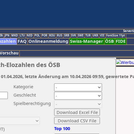
Servert
TA
JPN
MKD
LTU
NED
POL
POR
ROU
RUS
SRB
SVK
SWE
TUR
UKR
VIE
FontSize:11pt
ozahlen
FAQ
Onlineanmeldung
Swiss-Manager
ÖSB
FIDE
 Vorschau
ch-Elozahlen des ÖSB
 01.04.2026, letzte Änderung am 10.04.2026 09:59, gewertete P
Kategorie
Geschlecht
Spielberechtigung
Top 100
UT)