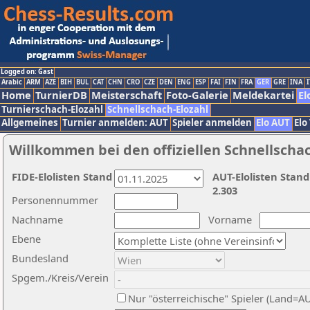
Logged on: Gast
Arabic
ARM
AZE
BIH
BUL
CAT
CHN
CRO
CZE
DEN
ENG
ESP
FAI
FIN
FRA
GER
GRE
INA
I
Home
TurnierDB
Meisterschaft
Foto-Galerie
Meldekartei
El
Turnierschach-Elozahl
Schnellschach-Elozahl
Allgemeines
Turnier anmelden: AUT
Spieler anmelden
Elo AUT
Elo
Willkommen bei den offiziellen Schnellscha
FIDE-Elolisten Stand
AUT-Elolisten Stand
2.303
Personennummer
Nachname
Vorname
Ebene
Bundesland
Spgem./Kreis/Verein
Nur "österreichische" Spieler (Land=A