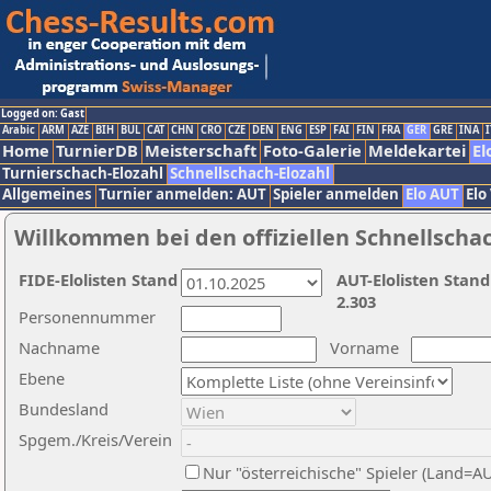
Logged on: Gast
Arabic
ARM
AZE
BIH
BUL
CAT
CHN
CRO
CZE
DEN
ENG
ESP
FAI
FIN
FRA
GER
GRE
INA
I
Home
TurnierDB
Meisterschaft
Foto-Galerie
Meldekartei
El
Turnierschach-Elozahl
Schnellschach-Elozahl
Allgemeines
Turnier anmelden: AUT
Spieler anmelden
Elo AUT
Elo
Willkommen bei den offiziellen Schnellscha
FIDE-Elolisten Stand
AUT-Elolisten Stand
2.303
Personennummer
Nachname
Vorname
Ebene
Bundesland
Spgem./Kreis/Verein
Nur "österreichische" Spieler (Land=A