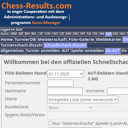
Logged on: Gast
Arabic
ARM
AZE
BIH
BUL
CAT
CHN
CRO
CZE
DEN
ENG
ESP
FAI
FIN
FRA
GER
GRE
INA
I
Home
TurnierDB
Meisterschaft
Foto-Galerie
Meldekartei
El
Turnierschach-Elozahl
Schnellschach-Elozahl
Allgemeines
Turnier anmelden: AUT
Spieler anmelden
Elo AUT
Elo
Willkommen bei den offiziellen Schnellscha
FIDE-Elolisten Stand
AUT-Elolisten Stand
2.303
Personennummer
Nachname
Vorname
Ebene
Bundesland
Spgem./Kreis/Verein
Nur "österreichische" Spieler (Land=A