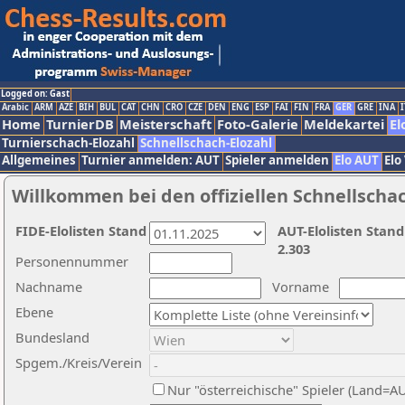
Logged on: Gast
Arabic
ARM
AZE
BIH
BUL
CAT
CHN
CRO
CZE
DEN
ENG
ESP
FAI
FIN
FRA
GER
GRE
INA
I
Home
TurnierDB
Meisterschaft
Foto-Galerie
Meldekartei
El
Turnierschach-Elozahl
Schnellschach-Elozahl
Allgemeines
Turnier anmelden: AUT
Spieler anmelden
Elo AUT
Elo
Willkommen bei den offiziellen Schnellscha
FIDE-Elolisten Stand
AUT-Elolisten Stand
2.303
Personennummer
Nachname
Vorname
Ebene
Bundesland
Spgem./Kreis/Verein
Nur "österreichische" Spieler (Land=A