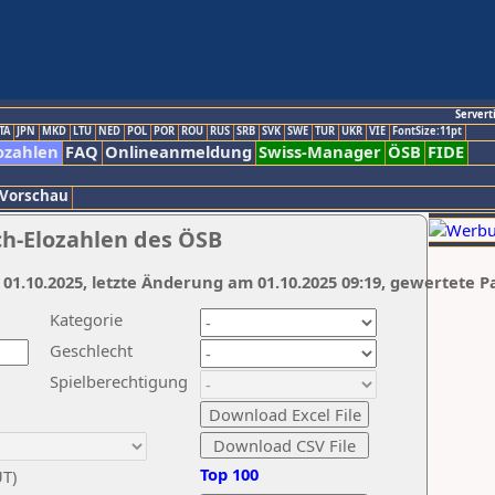
Servert
TA
JPN
MKD
LTU
NED
POL
POR
ROU
RUS
SRB
SVK
SWE
TUR
UKR
VIE
FontSize:11pt
ozahlen
FAQ
Onlineanmeldung
Swiss-Manager
ÖSB
FIDE
 Vorschau
ch-Elozahlen des ÖSB
 01.10.2025, letzte Änderung am 01.10.2025 09:19, gewertete P
Kategorie
Geschlecht
Spielberechtigung
Top 100
UT)