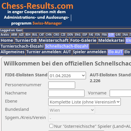
Logged on: Gast
Arabic
ARM
AZE
BIH
BUL
CAT
CHN
CRO
CZE
DEN
ENG
ESP
FAI
FIN
FRA
GER
GRE
INA
I
Home
TurnierDB
Meisterschaft
Foto-Galerie
Meldekartei
El
Turnierschach-Elozahl
Schnellschach-Elozahl
Allgemeines
Turnier anmelden: AUT
Spieler anmelden
Elo AUT
Elo
Willkommen bei den offiziellen Schnellscha
FIDE-Elolisten Stand
AUT-Elolisten Stand
2.226
Personennummer
Nachname
Vorname
Ebene
Bundesland
Spgem./Kreis/Verein
Nur "österreichische" Spieler (Land=A