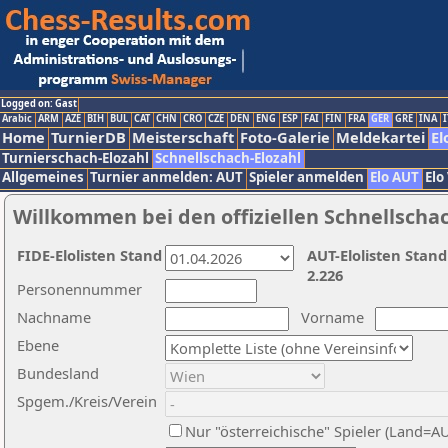
Logged on: Gast
Arabic
ARM
AZE
BIH
BUL
CAT
CHN
CRO
CZE
DEN
ENG
ESP
FAI
FIN
FRA
GER
GRE
INA
I
Home
TurnierDB
Meisterschaft
Foto-Galerie
Meldekartei
El
Turnierschach-Elozahl
Schnellschach-Elozahl
Allgemeines
Turnier anmelden: AUT
Spieler anmelden
Elo AUT
Elo
Willkommen bei den offiziellen Schnellscha
FIDE-Elolisten Stand
AUT-Elolisten Stand
2.226
Personennummer
Nachname
Vorname
Ebene
Bundesland
Spgem./Kreis/Verein
Nur "österreichische" Spieler (Land=A