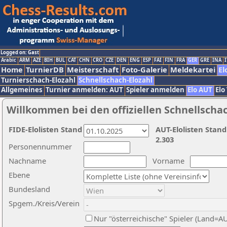
Logged on: Gast
Arabic
ARM
AZE
BIH
BUL
CAT
CHN
CRO
CZE
DEN
ENG
ESP
FAI
FIN
FRA
GER
GRE
INA
I
Home
TurnierDB
Meisterschaft
Foto-Galerie
Meldekartei
El
Turnierschach-Elozahl
Schnellschach-Elozahl
Allgemeines
Turnier anmelden: AUT
Spieler anmelden
Elo AUT
Elo
Willkommen bei den offiziellen Schnellscha
FIDE-Elolisten Stand
AUT-Elolisten Stand
2.303
Personennummer
Nachname
Vorname
Ebene
Bundesland
Spgem./Kreis/Verein
Nur "österreichische" Spieler (Land=A