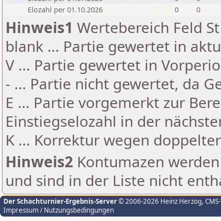
Elozahl per 01.10.2026
0
0
Hinweis1
Wertebereich Feld St 
blank ... Partie gewertet in akt
V ... Partie gewertet in Vorperi
- ... Partie nicht gewertet, da 
E ... Partie vorgemerkt zur Be
Einstiegselozahl in der nächst
K ... Korrektur wegen doppelt
Hinweis2
Kontumazen werden g
und sind in der Liste nicht enth
Der Schachturnier-Ergebnis-Server
© 2006-2026 Heinz Herzog
, CMS
Impressum / Nutzungsbedingungen