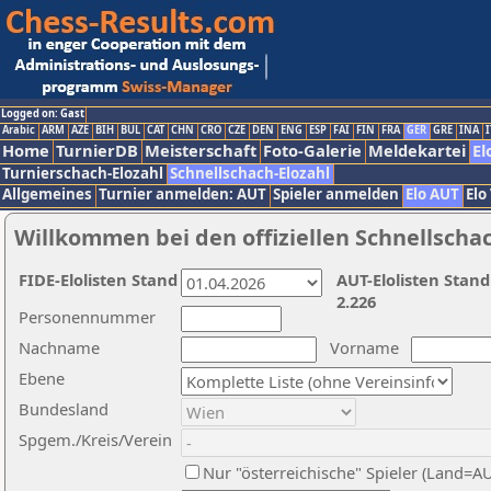
Logged on: Gast
Arabic
ARM
AZE
BIH
BUL
CAT
CHN
CRO
CZE
DEN
ENG
ESP
FAI
FIN
FRA
GER
GRE
INA
I
Home
TurnierDB
Meisterschaft
Foto-Galerie
Meldekartei
El
Turnierschach-Elozahl
Schnellschach-Elozahl
Allgemeines
Turnier anmelden: AUT
Spieler anmelden
Elo AUT
Elo
Willkommen bei den offiziellen Schnellscha
FIDE-Elolisten Stand
AUT-Elolisten Stand
2.226
Personennummer
Nachname
Vorname
Ebene
Bundesland
Spgem./Kreis/Verein
Nur "österreichische" Spieler (Land=A