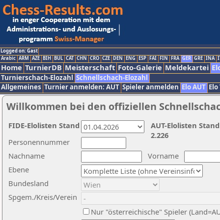
Logged on: Gast
Arabic
ARM
AZE
BIH
BUL
CAT
CHN
CRO
CZE
DEN
ENG
ESP
FAI
FIN
FRA
GER
GRE
INA
I
Home
TurnierDB
Meisterschaft
Foto-Galerie
Meldekartei
El
Turnierschach-Elozahl
Schnellschach-Elozahl
Allgemeines
Turnier anmelden: AUT
Spieler anmelden
Elo AUT
Elo
Willkommen bei den offiziellen Schnellscha
FIDE-Elolisten Stand
AUT-Elolisten Stand
2.226
Personennummer
Nachname
Vorname
Ebene
Bundesland
Spgem./Kreis/Verein
Nur "österreichische" Spieler (Land=A