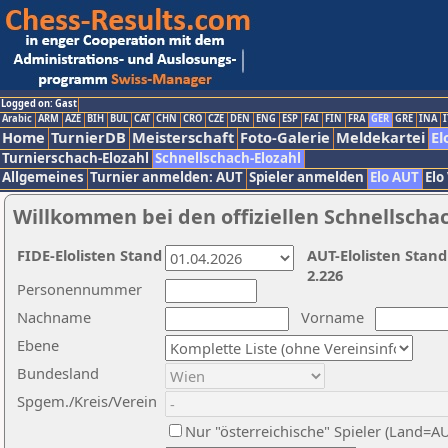
Logged on: Gast
Arabic
ARM
AZE
BIH
BUL
CAT
CHN
CRO
CZE
DEN
ENG
ESP
FAI
FIN
FRA
GER
GRE
INA
I
Home
TurnierDB
Meisterschaft
Foto-Galerie
Meldekartei
El
Turnierschach-Elozahl
Schnellschach-Elozahl
Allgemeines
Turnier anmelden: AUT
Spieler anmelden
Elo AUT
Elo
Willkommen bei den offiziellen Schnellscha
FIDE-Elolisten Stand
AUT-Elolisten Stand
2.226
Personennummer
Nachname
Vorname
Ebene
Bundesland
Spgem./Kreis/Verein
Nur "österreichische" Spieler (Land=A