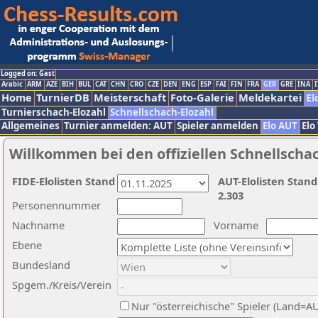
Logged on: Gast
Arabic
ARM
AZE
BIH
BUL
CAT
CHN
CRO
CZE
DEN
ENG
ESP
FAI
FIN
FRA
GER
GRE
INA
I
Home
TurnierDB
Meisterschaft
Foto-Galerie
Meldekartei
El
Turnierschach-Elozahl
Schnellschach-Elozahl
Allgemeines
Turnier anmelden: AUT
Spieler anmelden
Elo AUT
Elo
Willkommen bei den offiziellen Schnellscha
FIDE-Elolisten Stand
AUT-Elolisten Stand
2.303
Personennummer
Nachname
Vorname
Ebene
Bundesland
Spgem./Kreis/Verein
Nur "österreichische" Spieler (Land=A