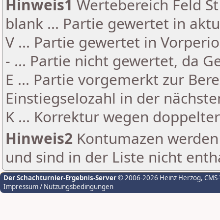
Hinweis1
Wertebereich Feld St 
blank ... Partie gewertet in akt
V ... Partie gewertet in Vorperi
- ... Partie nicht gewertet, da 
E ... Partie vorgemerkt zur Be
Einstiegselozahl in der nächst
K ... Korrektur wegen doppelt
Hinweis2
Kontumazen werden g
und sind in der Liste nicht enth
Der Schachturnier-Ergebnis-Server
© 2006-2026 Heinz Herzog
, CMS
Impressum / Nutzungsbedingungen