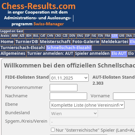
Logged on: Gast
Arabic
ARM
AZE
BIH
BUL
CAT
CHN
CRO
CZE
DEN
ENG
ESP
FAI
FIN
FRA
GER
GRE
INA
I
Home
TurnierDB
Meisterschaft
Foto-Galerie
Meldekartei
El
Turnierschach-Elozahl
Schnellschach-Elozahl
Allgemeines
Turnier anmelden: AUT
Spieler anmelden
Elo AUT
Elo
Willkommen bei den offiziellen Schnellscha
FIDE-Elolisten Stand
AUT-Elolisten Stand
2.303
Personennummer
Nachname
Vorname
Ebene
Bundesland
Spgem./Kreis/Verein
Nur "österreichische" Spieler (Land=A