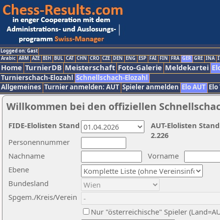
Logged on: Gast
Arabic
ARM
AZE
BIH
BUL
CAT
CHN
CRO
CZE
DEN
ENG
ESP
FAI
FIN
FRA
GER
GRE
INA
I
Home
TurnierDB
Meisterschaft
Foto-Galerie
Meldekartei
El
Turnierschach-Elozahl
Schnellschach-Elozahl
Allgemeines
Turnier anmelden: AUT
Spieler anmelden
Elo AUT
Elo
Willkommen bei den offiziellen Schnellscha
FIDE-Elolisten Stand
AUT-Elolisten Stand
2.226
Personennummer
Nachname
Vorname
Ebene
Bundesland
Spgem./Kreis/Verein
Nur "österreichische" Spieler (Land=A