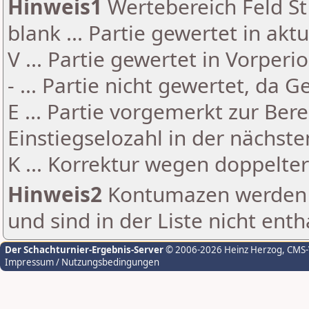
Hinweis1
Wertebereich Feld St 
blank ... Partie gewertet in akt
V ... Partie gewertet in Vorperi
- ... Partie nicht gewertet, da 
E ... Partie vorgemerkt zur Be
Einstiegselozahl in der nächst
K ... Korrektur wegen doppelt
Hinweis2
Kontumazen werden g
und sind in der Liste nicht enth
Der Schachturnier-Ergebnis-Server
© 2006-2026 Heinz Herzog
, CMS
Impressum / Nutzungsbedingungen