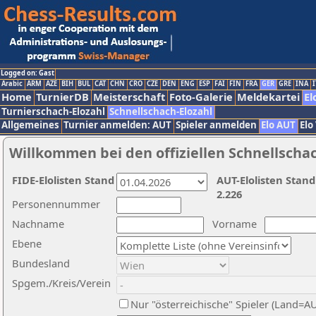
Logged on: Gast
Arabic
ARM
AZE
BIH
BUL
CAT
CHN
CRO
CZE
DEN
ENG
ESP
FAI
FIN
FRA
GER
GRE
INA
I
Home
TurnierDB
Meisterschaft
Foto-Galerie
Meldekartei
El
Turnierschach-Elozahl
Schnellschach-Elozahl
Allgemeines
Turnier anmelden: AUT
Spieler anmelden
Elo AUT
Elo
Willkommen bei den offiziellen Schnellscha
FIDE-Elolisten Stand
AUT-Elolisten Stand
2.226
Personennummer
Nachname
Vorname
Ebene
Bundesland
Spgem./Kreis/Verein
Nur "österreichische" Spieler (Land=A