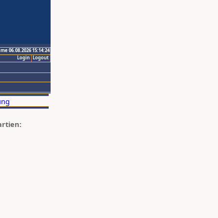
ime 06.08.2026 15:14:24
Login
Logout
artien: