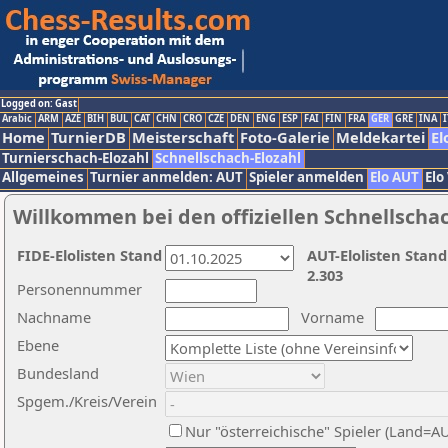
Logged on: Gast
Arabic
ARM
AZE
BIH
BUL
CAT
CHN
CRO
CZE
DEN
ENG
ESP
FAI
FIN
FRA
GER
GRE
INA
I
Home
TurnierDB
Meisterschaft
Foto-Galerie
Meldekartei
El
Turnierschach-Elozahl
Schnellschach-Elozahl
Allgemeines
Turnier anmelden: AUT
Spieler anmelden
Elo AUT
Elo
Willkommen bei den offiziellen Schnellscha
FIDE-Elolisten Stand
AUT-Elolisten Stand
2.303
Personennummer
Nachname
Vorname
Ebene
Bundesland
Spgem./Kreis/Verein
Nur "österreichische" Spieler (Land=A