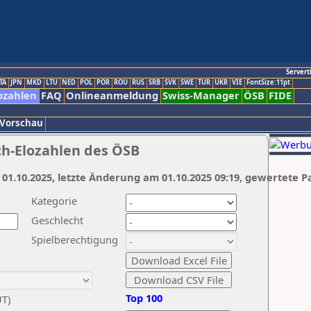
Servert
TA
JPN
MKD
LTU
NED
POL
POR
ROU
RUS
SRB
SVK
SWE
TUR
UKR
VIE
FontSize:11pt
ozahlen
FAQ
Onlineanmeldung
Swiss-Manager
ÖSB
FIDE
 Vorschau
ch-Elozahlen des ÖSB
 01.10.2025, letzte Änderung am 01.10.2025 09:19, gewertete P
Kategorie
Geschlecht
Spielberechtigung
Top 100
UT)