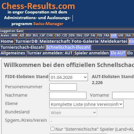
Logged on: Gast
Arabic
ARM
AZE
BIH
BUL
CAT
CHN
CRO
CZE
DEN
ENG
ESP
FAI
FIN
FRA
GER
GRE
INA
I
Home
TurnierDB
Meisterschaft
Foto-Galerie
Meldekartei
El
Turnierschach-Elozahl
Schnellschach-Elozahl
Allgemeines
Turnier anmelden: AUT
Spieler anmelden
Elo AUT
Elo
Willkommen bei den offiziellen Schnellscha
FIDE-Elolisten Stand
AUT-Elolisten Stand
2.226
Personennummer
Nachname
Vorname
Ebene
Bundesland
Spgem./Kreis/Verein
Nur "österreichische" Spieler (Land=A