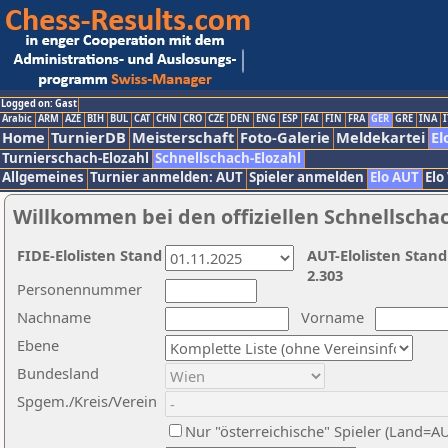
Logged on: Gast
Arabic
ARM
AZE
BIH
BUL
CAT
CHN
CRO
CZE
DEN
ENG
ESP
FAI
FIN
FRA
GER
GRE
INA
I
Home
TurnierDB
Meisterschaft
Foto-Galerie
Meldekartei
El
Turnierschach-Elozahl
Schnellschach-Elozahl
Allgemeines
Turnier anmelden: AUT
Spieler anmelden
Elo AUT
Elo
Willkommen bei den offiziellen Schnellscha
FIDE-Elolisten Stand
AUT-Elolisten Stand
2.303
Personennummer
Nachname
Vorname
Ebene
Bundesland
Spgem./Kreis/Verein
Nur "österreichische" Spieler (Land=A